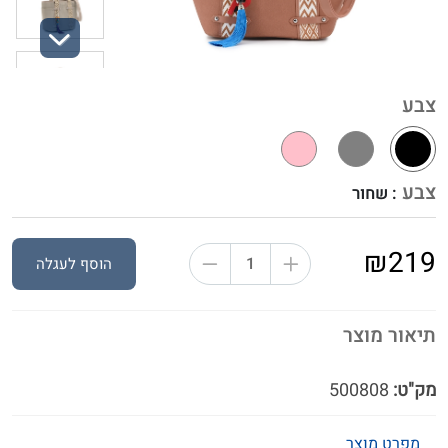
Next
צבע
צבע
: שחור
₪219
הוסף לעגלה
תיאור מוצר
מק"ט:
500808
מפרט מוצר