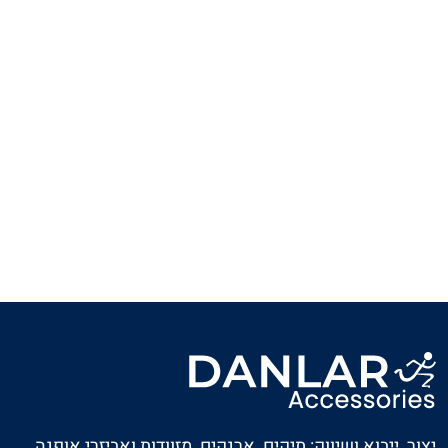
יצור, ייבוא ושיווק: תיקים, ארנקים, מזוודות ואביזרי אופנה