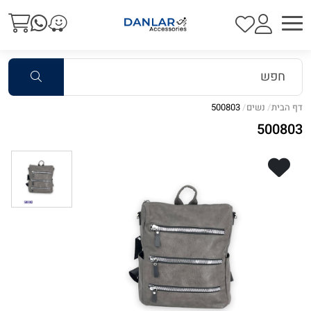
דף הבית
נשים
500803
500803