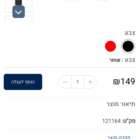
Next
צבע
צבע
: שחור
₪149
הוסף לעגלה
תיאור מוצר
מק"ט:
121164
מפרט מוצר