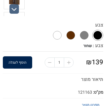
Next
צבע
צבע
: שחור
₪139
הוסף לעגלה
תיאור מוצר
מק"ט:
121163
מפרט מוצר